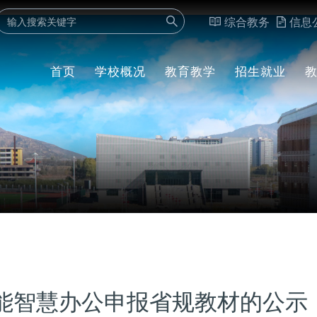
综合教务
信息
首页
学校概况
教育教学
招生就业
学校介绍
素质教育
就业信息
组织架构
继续教育
招生信息
党群机构
学校章程
师资队伍
行政机构
现任领导
教学机构
教辅科研
赋能智慧办公申报省规教材的公示