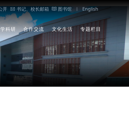
公开
书记、校长邮箱
图书馆
English
|
教学科研
合作交流
文化生活
专题栏目
科学研究
杰出校友
心理服务
深入贯彻中央
心理咨询
八项规定精神
学习教育
学术报告
高校纵横
网络服务
招生动态
心理测试
上网指南
党纪学习教育
教学动态
地方之窗
学生活动
心海领航
网络安全
学生党建活动
章程与计划
清廉学校
实习实训
国际交流
后勤服务
清廉校
图书推荐
网络设置
学生会
后勤服务
报考指南
行
校友会
校园地图
信息服务
校园文化
校园一卡通
校区全景
警示教
校企合作
常见问题解答
学生媒体
校区通勤
吕梁校区
他山之
其他校区